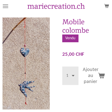
mariecreation.ch
Passer
au
contenu
Mobile
principal
colombe
Vendu
25,00 CHF
Ajouter
au
panier