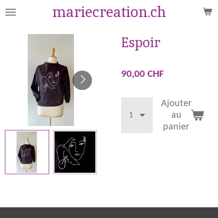
mariecreation.ch
Passer
au
contenu
Espoir
principal
90,00 CHF
Ajouter
au
panier