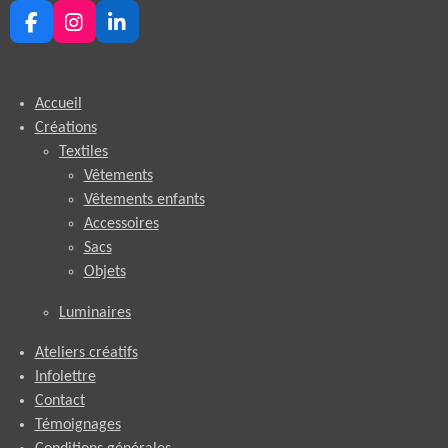
F
I
L
a
n
i
c
s
n
e
t
k
Accueil
b
a
e
o
g
d
Créations
o
r
I
Textiles
k
a
n
Vêtements
m
Vêtements enfants
Accessoires
Sacs
Objets
Luminaires
Ateliers créatifs
Infolettre
Contact
Témoignages