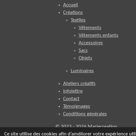
Accueil
b
a
e
o
g
d
Créations
o
r
I
Textiles
k
a
n
Vêtements
m
Vêtements enfants
Accessoires
Sacs
Objets
Luminaires
Ateliers créatifs
Infolettre
Contact
Témoignages
Conditions générales
© 2023 - 2026 Mariecreation
Ce site utilise des cookies afin d’améliorer votre expérience u