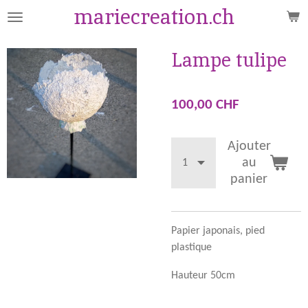
mariecreation.ch
Passer
au
contenu
Lampe tulipe
principal
100,00 CHF
Ajouter
au
panier
Papier japonais, pied
plastique
Hauteur 50cm