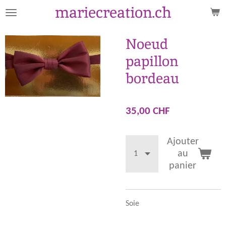
mariecreation.ch
Passer
au
contenu
Noeud
principal
papillon
bordeau
35,00 CHF
Ajouter
au
panier
Soie